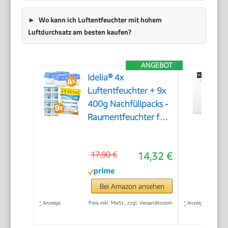
Wo kann ich Luftentfeuchter mit hohem
Luftdurchsatz am besten kaufen?
ANGEBOT
Idelia® 4x
Luftentfeuchter + 9x
400g Nachfüllpacks -
Raumentfeuchter für
Bad, Keller uvm. bis
40m² + 9x
17,90 €
14,32 €
Luftentfeuchter
Granulat (4x
Entfeuchter + 9x
Bei Amazon ansehen
Nachfüllpacks)
*
Anzeige
Preis inkl. MwSt., zzgl. Versandkosten
*
Anzeige
Baumarkt Fachhandel
Qualität