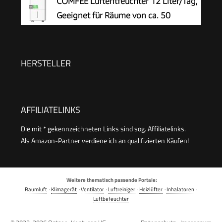
COMFEE Luftentfeuchter 12 Liter/Tag,
Geeignet für Räume von ca. 50
Kubikmetern (20 Quadratmetern),
Automatische Abtauung, Kindersicherung,
Geräuschreduzierung, Kältemittel R290, CDDOE-
HERSTELLER
12DEN7-QA3(EU)
AFFILIATELINKS
Die mit * gekennzeichneten Links sind sog. Affiliatelinks.
Als Amazon-Partner verdiene ich an qualifizierten Käufen!
Weitere thematisch passende Portale:
Raumluft
·
Klimagerät
·
Ventilator
·
Luftreiniger
·
Heizlüfter
·
Inhalatoren
·
Luftbefeuchter