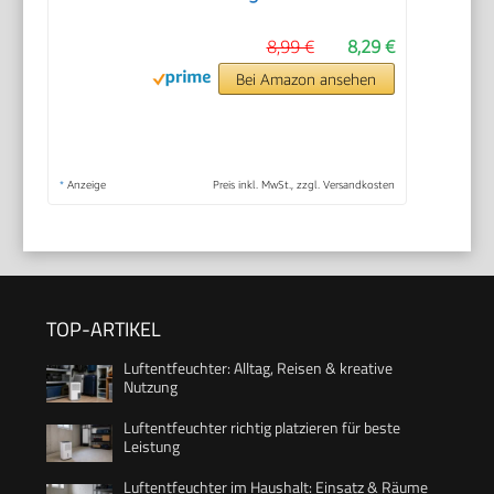
8,99 €
8,29 €
Bei Amazon ansehen
*
Anzeige
Preis inkl. MwSt., zzgl. Versandkosten
TOP-ARTIKEL
Luftentfeuchter: Alltag, Reisen & kreative
Nutzung
Luftentfeuchter richtig platzieren für beste
Leistung
Luftentfeuchter im Haushalt: Einsatz & Räume