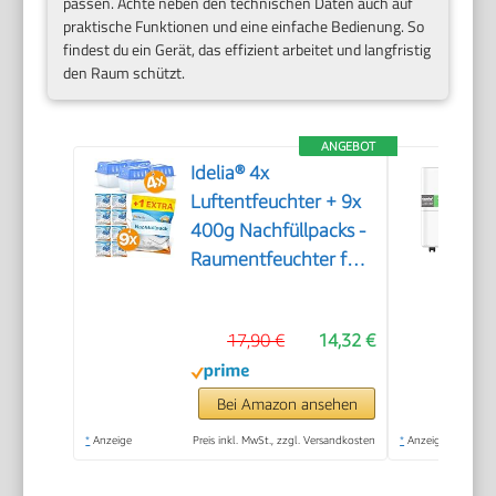
passen. Achte neben den technischen Daten auch auf
praktische Funktionen und eine einfache Bedienung. So
findest du ein Gerät, das effizient arbeitet und langfristig
den Raum schützt.
ANGEBOT
Idelia® 4x
Luftentfeuchter + 9x
400g Nachfüllpacks -
Raumentfeuchter für
Bad, Keller uvm. bis
40m² + 9x
17,90 €
14,32 €
Luftentfeuchter
Granulat (4x
Entfeuchter + 9x
Bei Amazon ansehen
Nachfüllpacks)
*
Anzeige
Preis inkl. MwSt., zzgl. Versandkosten
*
Anzeige
Baumarkt Fachhandel
Qualität