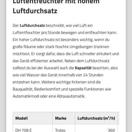
Luftentfeuchter mit hohem
Luftdurchsatz
Der
Luftdurchsatz
beschreibt, wie viel Luft ein
Luftentfeuchter pro Stunde bewegen und entfeuchten kann.
Ein hoher Luftdurchsatz ist besonders wichtig, wenn du
große Räume oder stark feuchte Umgebungen trocknen
möchtest. Er sorgt dafür, dass die Luft schneller zirkuliert und
das Gerät effizienter arbeitet. Neben dem Luftdurchsatz
solltest du bei der Auswahl auch die
Kapazität
beachten, also
wie viel Wasser das Gerät innerhalb von 24 Stunden
entziehen kann. Weitere wichtige Kriterien sind die
Bauqualität, Bedienkomfort und spezielle Funktionen wie
Automatikmodi oder eine Abtauautomatik.
Modell
Marke
Luftdurchsatz (m³/h)
Kapazi
DH 708 E
Trotec
360