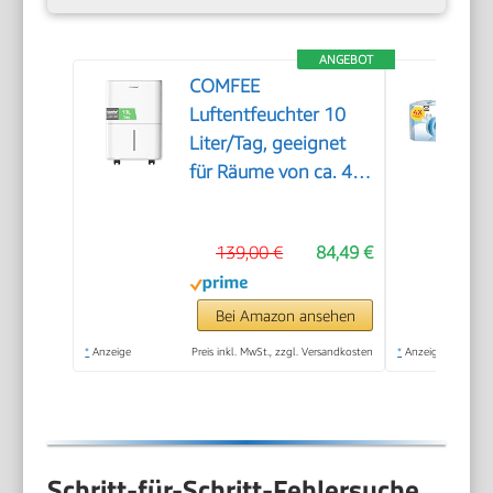
ANGEBOT
COMFEE
Luftentfeuchter 10
Liter/Tag, geeignet
für Räume von ca. 40
Kubikmetern (16
Quadratmetern),
139,00 €
84,49 €
automatische
Abtauung,
Kindersicherung,
Bei Amazon ansehen
Geräuschreduzierung,
*
Anzeige
Preis inkl. MwSt., zzgl. Versandkosten
*
Anzeige
Kältemittel R290,
CDDOE-10DEN7-
QA3(EU)
Schritt-für-Schritt-Fehlersuche