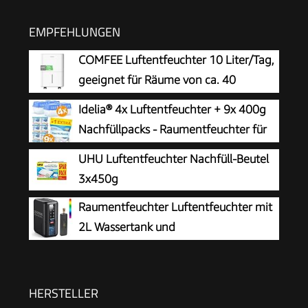
EMPFEHLUNGEN
COMFEE Luftentfeuchter 10 Liter/Tag,
geeignet für Räume von ca. 40
Kubikmetern (16 Quadratmetern),
Idelia® 4x Luftentfeuchter + 9x 400g
automatische Abtauung, Kindersicherung,
Nachfüllpacks - Raumentfeuchter für
Geräuschreduzierung, Kältemittel R290, CDDOE-
Bad, Keller uvm. bis 40m² + 9x
UHU Luftentfeuchter Nachfüll-Beutel
10DEN7-QA3(EU)
Luftentfeuchter Granulat (4x Entfeuchter + 9x
3x450g
Nachfüllpacks) Baumarkt Fachhandel Qualität
Raumentfeuchter Luftentfeuchter mit
2L Wassertank und
Feuchtigkeitsabsorber, Automatische
Abschaltung und Feuchtigkeitsregelung für
Badezimmer, Schlafzimmer, Schrank gegen
HERSTELLER
Feuchtigkeit