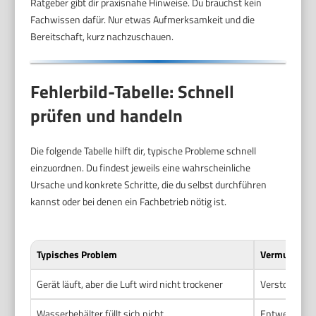
Ratgeber gibt dir praxisnahe Hinweise. Du brauchst kein
Fachwissen dafür. Nur etwas Aufmerksamkeit und die
Bereitschaft, kurz nachzuschauen.
Fehlerbild-Tabelle: Schnell
prüfen und handeln
Die folgende Tabelle hilft dir, typische Probleme schnell
einzuordnen. Du findest jeweils eine wahrscheinliche
Ursache und konkrete Schritte, die du selbst durchführen
kannst oder bei denen ein Fachbetrieb nötig ist.
Typisches Problem
Vermutete U
Gerät läuft, aber die Luft wird nicht trockener
Verstopfter L
Wasserbehälter füllt sich nicht
Entweder Abl