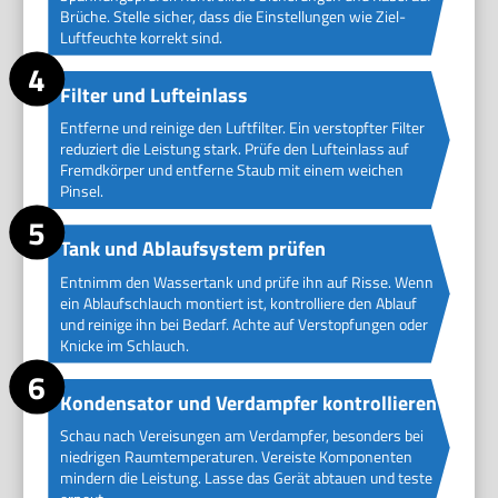
Brüche. Stelle sicher, dass die Einstellungen wie Ziel-
Luftfeuchte korrekt sind.
Filter und Lufteinlass
Entferne und reinige den Luftfilter. Ein verstopfter Filter
reduziert die Leistung stark. Prüfe den Lufteinlass auf
Fremdkörper und entferne Staub mit einem weichen
Pinsel.
Tank und Ablaufsystem prüfen
Entnimm den Wassertank und prüfe ihn auf Risse. Wenn
ein Ablaufschlauch montiert ist, kontrolliere den Ablauf
und reinige ihn bei Bedarf. Achte auf Verstopfungen oder
Knicke im Schlauch.
Kondensator und Verdampfer kontrollieren
Schau nach Vereisungen am Verdampfer, besonders bei
niedrigen Raumtemperaturen. Vereiste Komponenten
mindern die Leistung. Lasse das Gerät abtauen und teste