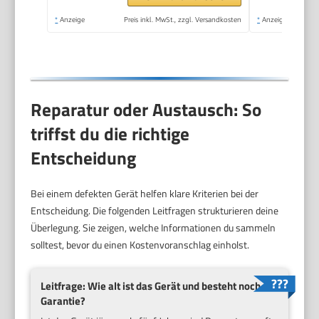
Geräuschreduzierung,
*
Anzeige
Preis inkl. MwSt., zzgl. Versandkosten
*
Anzeige
Kältemittel R290,
CDDOE-10DEN7-
QA3(EU)
Reparatur oder Austausch: So
triffst du die richtige
Entscheidung
Bei einem defekten Gerät helfen klare Kriterien bei der
Entscheidung. Die folgenden Leitfragen strukturieren deine
Überlegung. Sie zeigen, welche Informationen du sammeln
solltest, bevor du einen Kostenvoranschlag einholst.
Leitfrage: Wie alt ist das Gerät und besteht noch
Garantie?