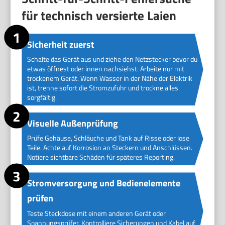
für technisch versierte Laien
Sicherheit zuerst
Schalte das Gerät aus und ziehe den Netzstecker bevor du
etwas öffnest oder innen nachsiehst. Arbeite nur mit
trockenem Gerät. Wenn Wasser in der Nähe der Elektrik
ist, trenne sofort die Stromzufuhr und trockne alles
sorgfältig.
Visuelle Außenprüfung
Prüfe Gehäuse, Schläuche und Tank auf Risse oder lose
Teile. Achte auf Korrosion an Steckern und Anschlüssen.
Notiere sichtbare Schäden für späteres Reporting.
Stromversorgung und Bedienelemente
prüfen
Teste Steckdose mit einem anderen Gerät oder
Spannungsprüfer. Kontrolliere Sicherungen und Kabel auf