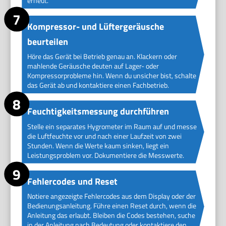
erneut.
Kompressor- und Lüftergeräusche
beurteilen
Höre das Gerät bei Betrieb genau an. Klackern oder
mahlende Geräusche deuten auf Lager- oder
Kompressorprobleme hin. Wenn du unsicher bist, schalte
das Gerät ab und kontaktiere einen Fachbetrieb.
Feuchtigkeitsmessung durchführen
Stelle ein separates Hygrometer im Raum auf und messe
die Luftfeuchte vor und nach einer Laufzeit von zwei
Stunden. Wenn die Werte kaum sinken, liegt ein
Leistungsproblem vor. Dokumentiere die Messwerte.
Fehlercodes und Reset
Notiere angezeigte Fehlercodes aus dem Display oder der
Bedienungsanleitung. Führe einen Reset durch, wenn die
Anleitung das erlaubt. Bleiben die Codes bestehen, suche
in der Anleitung nach Bedeutung oder kontaktiere den