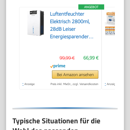
ANGEBOT
Luftentfeuchter
Elektrisch 2800ml,
28dB Leiser
Energiesparender
Raumentfeuchter mit
Filter, für Keller
99,99 €
66,99 €
Wohnung
Schlafzimmer,
Entfeuchter mit
Bei Amazon ansehen
Automatischer
*
Anzeige
Preis inkl. MwSt., zzgl. Versandkosten
*
Anzeige
Abschaltung, LED
Anzeige, Timer, weiß
Typische Situationen für die