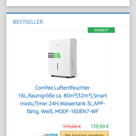
BESTSELLER
ANGEBOT
Comfee Luftentfeuchter
16L,Raumgröße ca. 80m³(32m²),Smart
modu,Timer 24H,Wassertank 3L,APP-
fähig, Weiß, MDDF-16DEN7-WF
179,00 €
139,99 €
Bei Amazon ansehen