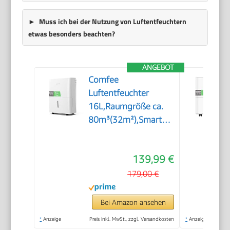
Muss ich bei der Nutzung von Luftentfeuchtern
etwas besonders beachten?
ANGEBOT
Comfee
Luftentfeuchter
16L,Raumgröße ca.
80m³(32m²),Smart
modu,Timer
24H,Wassertank
139,99 €
3L,APP-fähig, Weiß,
MDDF-16DEN7-WF
179,00 €
Bei Amazon ansehen
*
Anzeige
Preis inkl. MwSt., zzgl. Versandkosten
*
Anzeige