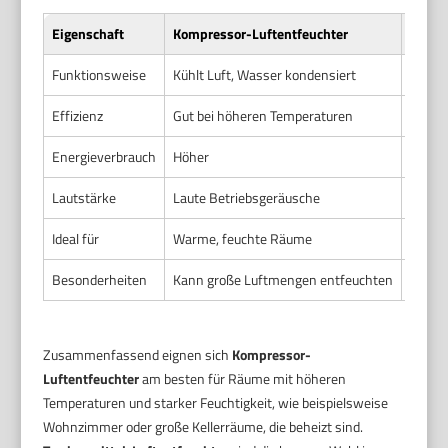
Eigenschaft
Kompressor-Luftentfeuchter
Trock
Funktionsweise
Kühlt Luft, Wasser kondensiert
Feucht
Effizienz
Gut bei höheren Temperaturen
Effizi
Energieverbrauch
Höher
Niedri
Lautstärke
Laute Betriebsgeräusche
Sehr l
Ideal für
Warme, feuchte Räume
Kühle 
Besonderheiten
Kann große Luftmengen entfeuchten
Kein 
Zusammenfassend eignen sich
Kompressor-
Luftentfeuchter
am besten für Räume mit höheren
Temperaturen und starker Feuchtigkeit, wie beispielsweise
Wohnzimmer oder große Kellerräume, die beheizt sind.