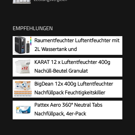
EMPFEHLUNGEN
Raumentfeuchter Luftentfeuchter mit
2L Wassertank und
Feuchtigkeitsabsorber, Automatische
KARAT 12 x Luftentfeuchter 400g
Abschaltung und Feuchtigkeitsregelung für
Nachüll-Beutel Granulat
Badezimmer, Schlafzimmer, Schrank gegen
Raumentfeuchter nachfüllbar &
BigDean 12x 400g Luftentfeuchter
Feuchtigkeit
wiederverwendbar (Nachfüllbeutel, 12er Set
Nachfüllpack Feuchtigkeitskiller
400g)
Pattex Aero 360° Neutral Tabs
Nachfüllpack, 4er-Pack
Luftentfeuchter