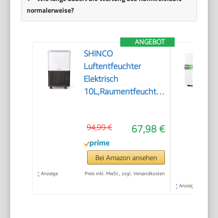
normalerweise?
ANGEBOT
SHINCO
Luftentfeuchter
Elektrisch
10L,Raumentfeuchter
mit
Feuchtigkeitssensor,Energieeinsparu
94,99 €
67,98 €
mit
Aktivkohlefilter,Wäsche
trocknen,Automatischer
Bei Amazon ansehen
Neustart,Ablaufschlauch,45m³/15m
*
Anzeige
Preis inkl. MwSt., zzgl. Versandkosten
*
Anzeige