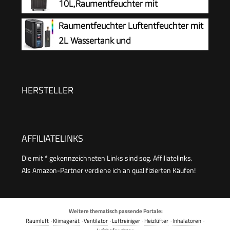
10L,Raumentfeuchter mit
Feuchtigkeitssensor,Energieeinsparung
Raumentfeuchter Luftentfeuchter mit
,Entfeuchter mit Aktivkohlefilter,Wäsche
2L Wassertank und
trocknen,Automatischer
Feuchtigkeitsabsorber, Automatische
Neustart,Ablaufschlauch,45m³/15m²
Abschaltung und Feuchtigkeitsregelung für
Badezimmer, Schlafzimmer, Schrank gegen
HERSTELLER
Feuchtigkeit
AFFILIATELINKS
Die mit * gekennzeichneten Links sind sog. Affiliatelinks.
Als Amazon-Partner verdiene ich an qualifizierten Käufen!
Weitere thematisch passende Portale:
Raumluft
·
Klimagerät
·
Ventilator
·
Luftreiniger
·
Heizlüfter
·
Inhalatoren
·