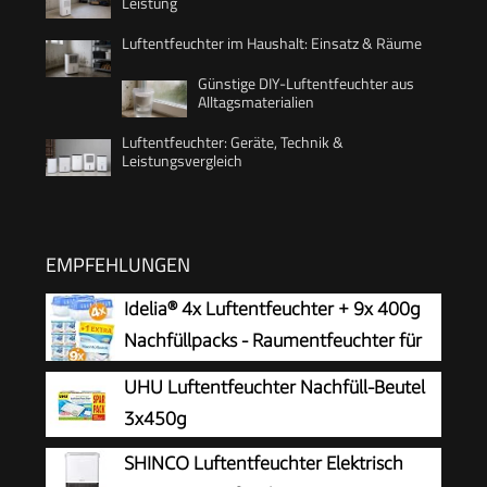
Leistung
Luftentfeuchter im Haushalt: Einsatz & Räume
Günstige DIY-Luftentfeuchter aus
Alltagsmaterialien
Luftentfeuchter: Geräte, Technik &
Leistungsvergleich
EMPFEHLUNGEN
Idelia® 4x Luftentfeuchter + 9x 400g
Nachfüllpacks - Raumentfeuchter für
Bad, Keller uvm. bis 40m² + 9x
UHU Luftentfeuchter Nachfüll-Beutel
Luftentfeuchter Granulat (4x Entfeuchter + 9x
3x450g
Nachfüllpacks) Baumarkt Fachhandel Qualität
SHINCO Luftentfeuchter Elektrisch