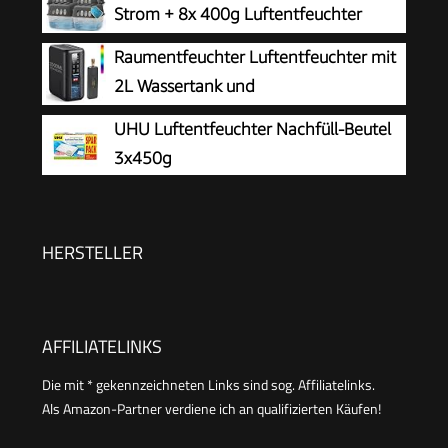
Strom + 8x 400g Luftentfeuchter
Automatischer Abschaltung, LED Anzeige, Timer,
Nachfüllpack - Raumentfeuchter bis
Raumentfeuchter Luftentfeuchter mit
weiß
40m² für Keller, Bad uvm - Entfeuchter und
2L Wassertank und
Luftentfeuchter Granulat im Set - Schutz vor
Feuchtigkeitsabsorber, Automatische
UHU Luftentfeuchter Nachfüll-Beutel
Schimmel
Abschaltung und Feuchtigkeitsregelung für
3x450g
Badezimmer, Schlafzimmer, Schrank gegen
Feuchtigkeit
HERSTELLER
AFFILIATELINKS
Die mit * gekennzeichneten Links sind sog. Affiliatelinks.
Als Amazon-Partner verdiene ich an qualifizierten Käufen!