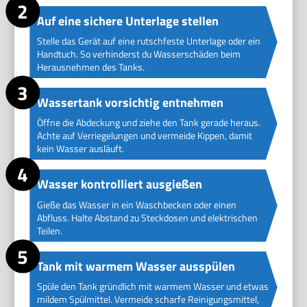
Auf eine sichere Unterlage stellen
Stelle das Gerät auf eine rutschfeste Unterlage oder ein
Handtuch. So verhinderst du Wasserschäden beim
Herausnehmen des Tanks.
Wassertank vorsichtig entnehmen
Öffne die Abdeckung und ziehe den Tank gerade heraus.
Achte auf Verriegelungen und vermeide Kippen, damit
kein Wasser ausläuft.
Wasser kontrolliert ausgießen
Gieße das Wasser in ein Waschbecken oder einen
Abfluss. Halte Abstand zu Steckdosen und elektrischen
Teilen.
Tank mit warmem Wasser ausspülen
Spüle den Tank gründlich mit warmem Wasser und etwas
mildem Spülmittel. Vermeide scharfe Reinigungsmittel,