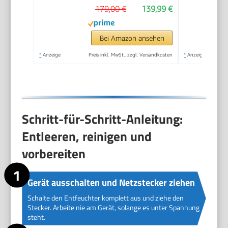
179,00 €
139,99 €
3L,APP-fähig, Weiß,
MDDF-16DEN7-WF
Bei Amazon ansehen
*
Anzeige
Preis inkl. MwSt., zzgl. Versandkosten
*
Anzeige
Schritt-für-Schritt-Anleitung:
Entleeren, reinigen und
vorbereiten
Gerät ausschalten und Netzstecker ziehen
Schalte den Entfeuchter komplett aus und ziehe den
Stecker. Arbeite nie am Gerät, solange es unter Spannung
steht.