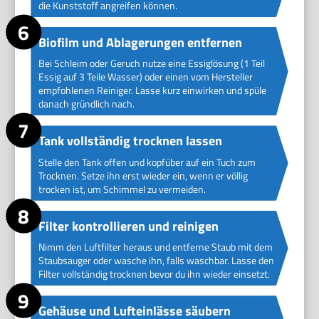
die Kunststoff angreifen können.
Biofilm und Ablagerungen entfernen
Bei Schleim oder Geruch nutze eine Essiglösung (1 Teil
Essig auf 3 Teile Wasser) oder einen vom Hersteller
empfohlenen Reiniger. Lasse kurz einwirken und spüle
danach gründlich nach.
Tank vollständig trocknen lassen
Stelle den Tank offen und kopfüber auf ein Tuch zum
Trocknen. Setze ihn erst wieder ein, wenn er völlig
trocken ist, um Schimmel zu vermeiden.
Filter kontrollieren und reinigen
Nimm den Luftfilter heraus und entferne Staub mit dem
Staubsauger oder wasche ihn, falls waschbar. Lasse den
Filter vollständig trocknen bevor du ihn wieder einsetzt.
Gehäuse und Lufteinlässe säubern