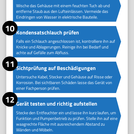
Wische das Gehäuse mit einem feuchten Tuch ab und
entferne Staub aus den Lufteinlässen. Vermeide das
Eindringen von Wasser in elektrische Bauteile.
Kondensatschlauch prüfen
Falls ein Schlauch angeschlossen ist, kontrolliere ihn auf
Knicke und Ablagerungen. Reinige ihn bei Bedarf und
achte auf Gefälle zum Abfluss.
Sichtprüfung auf Beschädigungen
Untersuche Kabel, Stecker und Gehäuse auf Risse oder
Korrosion. Bei sichtbaren Schäden lasse das Gerät von
einer Fachperson prüfen.
Gerät testen und richtig aufstellen
Stecke den Entfeuchter ein und lasse ihn kurz laufen, um
Funktion und Pumpenbetrieb zu prüfen. Stelle ihn auf eine
waagrechte Fläche mit ausreichendem Abstand zu
Wänden und Möbeln.