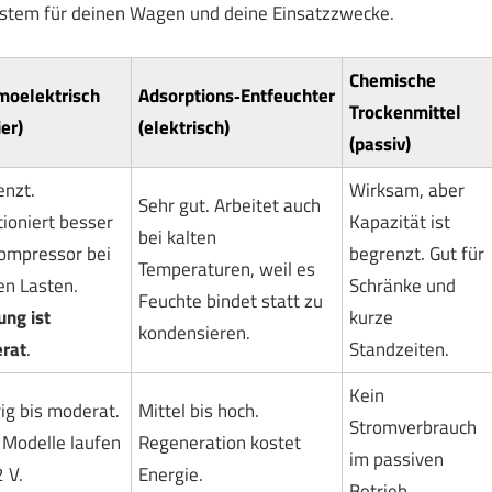
System für deinen Wagen und deine Einsatzzwecke.
Chemische
moelektrisch
Adsorptions‑Entfeuchter
Trockenmittel
ier)
(elektrisch)
(passiv)
enzt.
Wirksam, aber
Sehr gut. Arbeitet auch
ioniert besser
Kapazität ist
bei kalten
Kompressor bei
begrenzt. Gut für
Temperaturen, weil es
en Lasten.
Schränke und
Feuchte bindet statt zu
ung ist
kurze
kondensieren.
rat
.
Standzeiten.
Kein
ig bis moderat.
Mittel bis hoch.
Stromverbrauch
 Modelle laufen
Regeneration kostet
im passiven
 V.
Energie.
Betrieb.