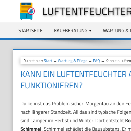
Zum
LUFTENTFEUCHTER
Inhalt
springen
STARTSEITE
KAUFBERATUNG
WARTUNG & 
Du bist hier:
Start
→
Wartung & Pflege
→
FAQ
→ Kann ein Luften
KANN EIN LUFTENTFEUCHTER 
FUNKTIONIEREN?
Du kennst das Problem sicher. Morgentau an den Fen
nach längerer Standzeit. All das sind typische Folg
sind Camper im Herbst und Winter. Dort entsteht
Ko
Schimmel
. Schimmel schädigt die Bausubstanz. Er m