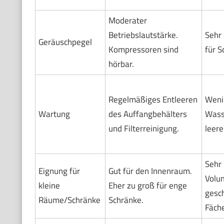
Moderater
Betriebslautstärke.
Sehr 
Geräuschpegel
Kompressoren sind
für S
hörbar.
Regelmäßiges Entleeren
Weni
Wartung
des Auffangbehälters
Wass
und Filterreinigung.
leere
Sehr 
Eignung für
Gut für den Innenraum.
Volu
kleine
Eher zu groß für enge
gesc
Räume/Schränke
Schränke.
Fäche