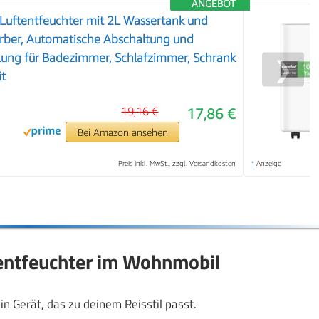
ANGEBOT
Luftentfeuchter mit 2L Wassertank und
orber, Automatische Abschaltung und
lung für Badezimmer, Schlafzimmer, Schrank
❯
it
19,16 €
17,86 €
Bei Amazon ansehen
Preis inkl. MwSt., zzgl. Versandkosten
*
Anzeige
tentfeuchter im Wohnmobil
n Gerät, das zu deinem Reisstil passt.