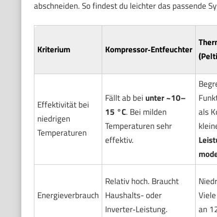
abschneiden. So findest du leichter das passende 
Ther
Kriterium
Kompressor‑Entfeuchter
(Pelt
Begr
Fällt ab bei
unter ~10–
Funkt
Effektivität bei
15 °C
. Bei milden
als 
niedrigen
Temperaturen sehr
klein
Temperaturen
effektiv.
Leist
mode
Relativ hoch. Braucht
Niedr
Energieverbrauch
Haushalts- oder
Viele
Inverter‑Leistung.
an 12