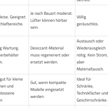
Je nach Bauart moderat.
leise. Geeignet
Völlig
Lüfter können hörbar
chlafbereiche.
geräuschlos.
sein.
Austausch oder
g Wartung.
Desiccant-Material
Wiederausgleich
erbehälter
muss regeneriert oder
nötig. Kein Strom,
n.
ersetzt werden.
aber
Materialtausch.
gut für kleine
Ideal für
Gut, wenn kompakte
men und
Schränke,
Modelle eingesetzt
hlossene
Technikfächer und
werden.
r.
Geschirrschränke.