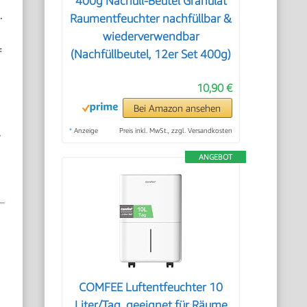
400g Nachüll-Beutel Granulat
.
Raumentfeuchter nachfüllbar &
wiederverwendbar
f
(Nachfüllbeutel, 12er Set 400g)
10,90 €
Bei Amazon ansehen
,
*
Anzeige
Preis inkl. MwSt., zzgl. Versandkosten
ANGEBOT
COMFEE Luftentfeuchter 10
Liter/Tag, geeignet für Räume