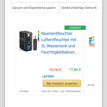
Geruch und Raumklima spüren
Direkt erfahrbar, keine Hilfsmit
ANGEBOT
Raumentfeuchter
Luftentfeuchter mit
2L Wassertank und
Feuchtigkeitsabsorber,
Automatische
Abschaltung und
19,16 €
17,86 €
Feuchtigkeitsregelung
für Badezimmer,
Schlafzimmer,
Bei Amazon ansehen
*
Anzeige
Schrank gegen
*
Anzeige
Preis inkl. MwSt., zzgl. Versandkosten
Feuchtigkeit