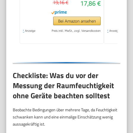
19,16 €
17,86 €
Feuchtigkeitsregelung
für Badezimmer,
Schlafzimmer,
Bei Amazon ansehen
Schrank gegen
*
Anzeige
Preis inkl. MwSt., zzgl. Versandkosten
*
Anzeige
Feuchtigkeit
Checkliste: Was du vor der
Messung der Raumfeuchtigkeit
ohne Geräte beachten solltest
Beobachte Bedingungen über mehrere Tage, da Feuchtigkeit
schwanken kann und eine einmalige Einschätzung wenig
aussagekräftig ist.