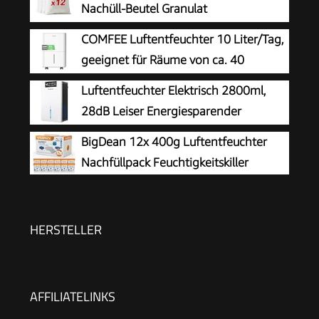
Nachüll-Beutel Granulat
Raumentfeuchter nachfüllbar &
COMFEE Luftentfeuchter 10 Liter/Tag,
wiederverwendbar (Nachfüllbeutel, 12er Set
geeignet für Räume von ca. 40
400g)
Kubikmetern (16 Quadratmetern),
Luftentfeuchter Elektrisch 2800ml,
automatische Abtauung, Kindersicherung,
28dB Leiser Energiesparender
Geräuschreduzierung, Kältemittel R290, CDDOE-
Raumentfeuchter mit Filter, für Keller
BigDean 12x 400g Luftentfeuchter
10DEN7-QA3(EU)
Wohnung Schlafzimmer, Entfeuchter mit
Nachfüllpack Feuchtigkeitskiller
Automatischer Abschaltung, LED Anzeige, Timer,
weiß
HERSTELLER
AFFILIATELINKS