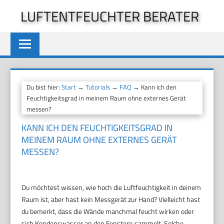
Zum
LUFTENTFEUCHTER BERATER
Inhalt
springen
Du bist hier:
Start
→
Tutorials
→
FAQ
→ Kann ich den
Feuchtigkeitsgrad in meinem Raum ohne externes Gerät
messen?
KANN ICH DEN FEUCHTIGKEITSGRAD IN
MEINEM RAUM OHNE EXTERNES GERÄT
MESSEN?
Du möchtest wissen, wie hoch die Luftfeuchtigkeit in deinem
Raum ist, aber hast kein Messgerät zur Hand? Vielleicht hast
du bemerkt, dass die Wände manchmal feucht wirken oder
sich Kondenswasser an den Fenstern sammelt. Solche