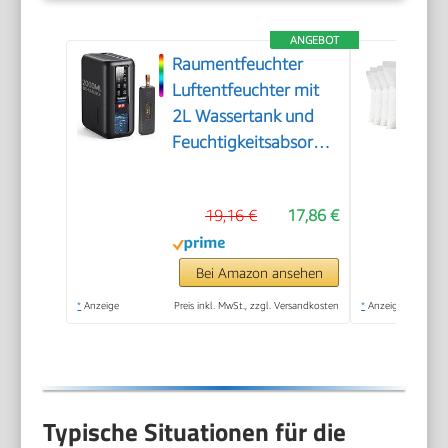
ANGEBOT
Raumentfeuchter
Luftentfeuchter mit
2L Wassertank und
Feuchtigkeitsabsorber,
Automatische
Abschaltung und
19,16 €
17,86 €
Feuchtigkeitsregelung
für Badezimmer,
Schlafzimmer,
Bei Amazon ansehen
Schrank gegen
*
Anzeige
Preis inkl. MwSt., zzgl. Versandkosten
*
Anzeige
Feuchtigkeit
Typische Situationen für die